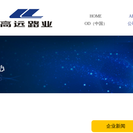
HOME
A
OD（中国）
公
企业新闻