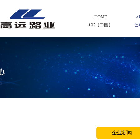
HOME
A
OD（中国）
公
企业新闻