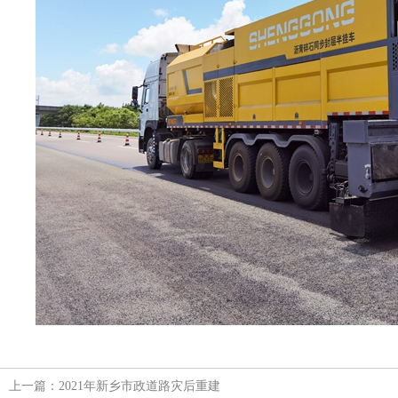
上一篇：
2021年新乡市政道路灾后重建