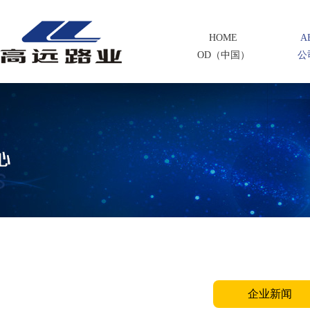
HOME
A
OD（中国）
公
企业新闻