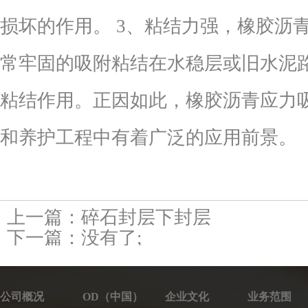
损坏的作用。 3、粘结力强，橡胶沥
常牢固的吸附粘结在水稳层或旧水泥
粘结作用。正因如此，橡胶沥青应力
和养护工程中有着广泛的应用前景。
上一篇：
碎石封层下封层
下一篇：没有了;
公司概况
OD（中国）
企业文化
业务范围