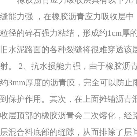
橡胶沥青应力吸收层具有以下几个方
缝能力强 ，在橡胶沥青应力吸收层中
粒径的碎石强力粘结，形成约1cm厚
旧水泥路面的各种裂缝将很难穿透该
射。 2、抗水损能力强，由于橡胶沥
约3mm厚度的沥青膜，完全可以防止
到保护作用。其次，在上面摊铺沥青
收层顶部的橡胶沥青会二次熔化，经
层混合料底部的缝隙，从而排除了层